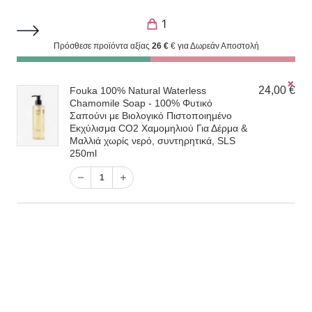
1
Πρόσθεσε προϊόντα αξίας
26
€
€ για Δωρεάν Αποστολή
Όλα τα προϊόντα για το σώμα
χιστη
ιστη
✗
1
24,00
€
Fouka 100% Natural Waterless
ή
ή
Chamomile Soap - 100% Φυτικό
Σαπούνι με Βιολογικό Πιστοποιημένο
Filter
Το προϊόν “Fouka 100% Natural Waterless
Εκχύλισμα CO2 Χαμομηλιού Για Δέρμα &
Μαλλιά χωρίς νερό, συντηρητικά, SLS
Chamomile Soap – 100% Φυτικό Σαπούνι με
250ml
Βιολογικό Πιστοποιημένο Εκχύλισμα CO2
Χαμομηλιού Για Δέρμα & Μαλλιά χωρίς νερό,
1
συντηρητικά, SLS 250ml” έχει προστεθεί στο καλάθι
σας.
Καλάθι
Προβάλλονται όλα - 18 αποτελέσματα
Προκαθορισμένη ταξινόμηση