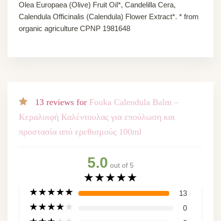
Olea Europaea (Olive) Fruit Oil*, Candelilla Cera,
Calendula Officinalis (Calendula) Flower Extract*. * from
organic agriculture CPNP 1981648
13 reviews for
Fouka Calendula Balm –
Κεραλοιφή Καλέντουλας για επούλωση και
προστασία από ερεθισμούς 100ml
5.0
out of 5
★
★
★
★
★
★
★
★
★
★
13
★
★
★
★
★
0