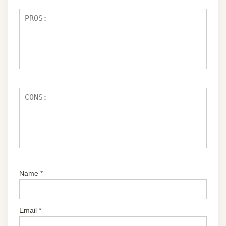
ια
Name
*
Email
*