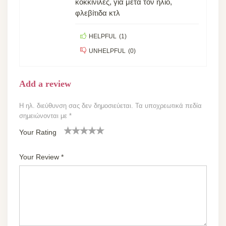
κοκκινίλες, για μετά τον ήλιο,
φλεβίτιδα κτλ
HELPFUL
(
1
)
UNHELPFUL
(
0
)
Add a review
Η ηλ. διεύθυνση σας δεν δημοσιεύεται.
Τα υποχρεωτικά πεδία
σημειώνονται με
*
Your Rating
1
2
3 από
4 από 5
5 από 5
α
από
5
αστέρια
αστέρια
Your Review
*
π
5
αστέρι
ό
αστέ
α
5
ρια
α
στ
έρ