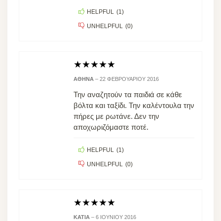
HELPFUL
(
1
)
UNHELPFUL
(
0
)
★
★
★
★
★
ΑΘΗΝΆ
–
22 ΦΕΒΡΟΥΑΡΊΟΥ 2016
Την αναζητούν τα παιδιά σε κάθε
βόλτα και ταξίδι. Την καλέντουλα την
πήρες με ρωτάνε. Δεν την
αποχωριζόμαστε ποτέ.
HELPFUL
(
1
)
UNHELPFUL
(
0
)
★
★
★
★
★
ΚΆΤΙΑ
–
6 ΙΟΥΝΊΟΥ 2016