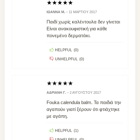
★
★
★
★
★
ΙΩΆΝΝΑ Μ.
–
11 ΜΑΡΤΊΟΥ 2017
Παιδί χωρίς καλέντουλα δεν γίνεται
Είναι ανακουφιστική για κάθε
πονεμένο δερματάκι.
HELPFUL
(
0
)
UNHELPFUL
(
0
)
★
★
★
★
★
ΑΔΡΙΑΝΉ Γ.
–
2 ΑΥΓΟΎΣΤΟΥ 2017
Fouka calendula balm. Τα παιδιά την
αγαπούν γιατί ξέρουν ότι φτιάχτηκε
με αγάπη.
HELPFUL
(
1
)
UNHELPFUL
(
0
)