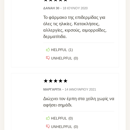
ΔΑΝΆΗ 30
–
18 ΙΟΥΛΊΟΥ 2020
Το φάρμακο της επιδερμίδας για
όλες τις ηλικίες. Κατακλήσεις,
αλλεργίες, κιρσούς, αιμορροΐδες,
δερματίτιδα.
HELPFUL
(
1
)
UNHELPFUL
(
0
)
★
★
★
★
★
ΜΑΡΓΑΡΊΤΑ
–
14 ΙΑΝΟΥΑΡΊΟΥ 2021
Διώχνει τον έρπη στα χείλη χωρίς να
αφήσει σημάδι.
HELPFUL
(
0
)
UNHELPFUL
(
0
)