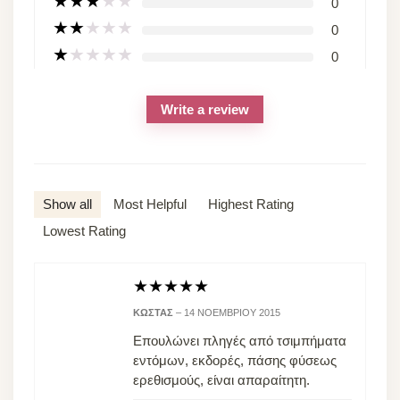
★
★
★
★
★
0
★
★
★
★
★
0
★
★
★
★
★
0
Write a review
Show all
Most Helpful
Highest Rating
Lowest Rating
★
★
★
★
★
ΚΏΣΤΑΣ
–
14 ΝΟΕΜΒΡΊΟΥ 2015
Επουλώνει πληγές από τσιμπήματα
εντόμων, εκδορές, πάσης φύσεως
ερεθισμούς, είναι απαραίτητη.