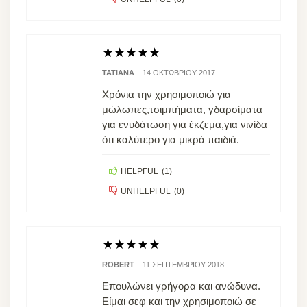
★
★
★
★
★
ΤΑΤΙΆΝΑ
–
14 ΟΚΤΩΒΡΊΟΥ 2017
Χρόνια την χρησιμοποιώ για
μώλωπες,τσιμπήματα, γδαρσίματα
για ενυδάτωση για έκζεμα,για νινίδα
ότι καλύτερο για μικρά παιδιά.
HELPFUL
(
1
)
UNHELPFUL
(
0
)
★
★
★
★
★
ROBERT
–
11 ΣΕΠΤΕΜΒΡΊΟΥ 2018
Επουλώνει γρήγορα και ανώδυνα.
Είμαι σεφ και την χρησιμοποιώ σε