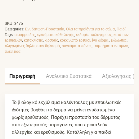
SKU:
3475
Categories:
Ενυδάτωση-Προστασία
,
Όλα τα προϊόντα για το σώμα
,
Παιδί
Tags:
αιμορροίδες
,
εγκαύματα κάθε λογής
,
εκδορές
,
καλόγηρους
,
κατά των
ερεθισμών
,
κατακλίσεις
,
κιρσούς
,
κοκκινωπό ερεθισμένο δέρμα.
,
μώλωπες
,
πληγωμένες θηλές στον θηλασμό
,
συγκάματα πάνας
,
τσιμπήματα εντόμων
,
φλεβίτιδα
Περιγραφή
Αναλυτικά Συστατικά
Αξιολογήσεις (13
Το βιολογικό εκχύλισμα καλέντουλας με επουλωτικές
ιδιότητες βοηθάει το δέρμα να μείνει ενυδατωμένο
χωρίς ερεθισμούς. Παρέχει προστασία του δέρματος
από εξωτερικούς παράγοντες που προκαλούν
αλλεργίες και ερεθισμούς. Κατάλληλη για παιδιά.