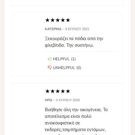
★
★
★
★
★
ΚΑΤΕΡΊΝΑ
–
4 ΙΟΥΛΊΟΥ 2021
Ξεκουράζει τα πόδια από την
φλεβίτιδα. Την συστήνω.
HELPFUL
(
1
)
UNHELPFUL
(
0
)
★
★
★
★
★
ΗΡΩ
–
3 ΙΟΥΛΊΟΥ 2025
Βοήθησε όλη την οικογένεια. Το
αποτέλεσμα είναι πολύ
ανακουφιστικό σε
εκδορές,τσιμπήματα εντόμων,