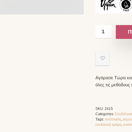
Π
Αγόρασε Τώρα και
όλες τις μεθόδους
SKU:
2415
Categories:
Ενυδάτωσ
Tags:
ανάπλαση
,
εκχύλ
ενυδατική κρέμα
,
ευαίσ