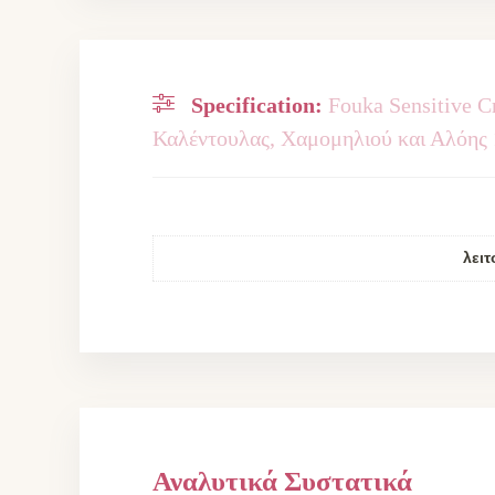
Specification:
Fouka Sensitive C
Καλέντουλας, Χαμομηλιού και Αλόης
λειτ
Αναλυτικά Συστατικά