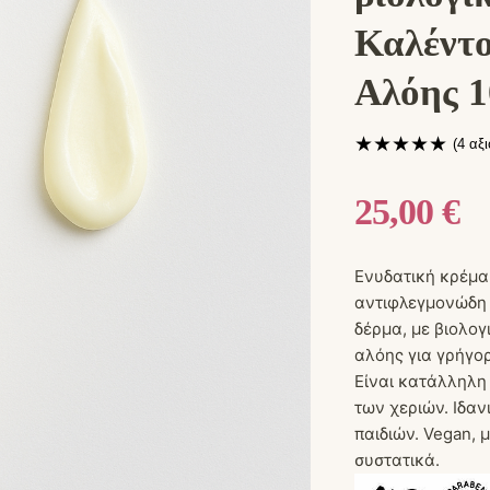
Καλέντο
Αλόης 
★
★
★
★
★
(
4
αξι
25,00
€
Ενυδατική κρέμα 
αντιφλεγμονώδη 
δέρμα, με βιολο
αλόης για γρήγο
Είναι κατάλληλη 
των χεριών. Ιδαν
παιδιών. Vegan, 
συστατικά.