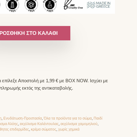
ΡΟΣΘΉΚΗ ΣΤΟ ΚΑΛΆΘΙ
 επίλεξε Αποστολή με 1,99 € με BOX NOW. Ισχύει με
 πληρωμής εκτός της αντικαταβολής.
η
,
Ενυδάτωση-Προστασία
,
Όλα τα προϊόντα για το σώμα
,
Παιδί
ισμα Αλόης
,
εκχύλισμα Καλέντουλας
,
εκχύλισμα χαμομηλιού
,
θητες επιδερμίδες
,
κρέμα σώματος
,
χωρίς χημικά