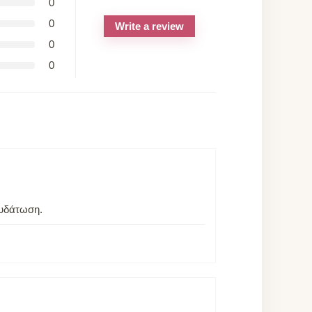
0
0
Write a review
0
0
νυδάτωση.