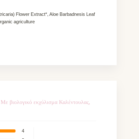
ricaria) Flower Extract*, Aloe Barbadnesis Leaf
rganic agriculture
 Με βιολογικό εκχύλισμα Καλέντουλας,
4