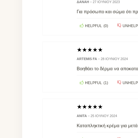
ΔΑΝΆΗ
–
27 ΙΟΥΝΊΟΥ 2023
Για πρόσωπο και σώμα ότι πρέ
HELPFUL
(
0
)
UNHELP
★
★
★
★
★
ARTEMIS FA
–
28 ΙΟΥΝΊΟΥ 2024
Βοηθάει το δέρμα να αποκατασ
HELPFUL
(
1
)
UNHELP
★
★
★
★
★
ΑΝΊΤΑ
–
25 ΙΟΥΛΊΟΥ 2024
Καταπληκτική κρέμα για μετά 