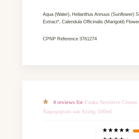
Aqua (Water), Helianthus Annuus (Sunflower) Se
Extract*, Calendula Officinalis (Marigold) Flow
CPNP Reference 3761274
4 reviews for
Fouka Sensitive Cream
Χαμομηλιού και Αλόης 100ml
★
★
★
★
★