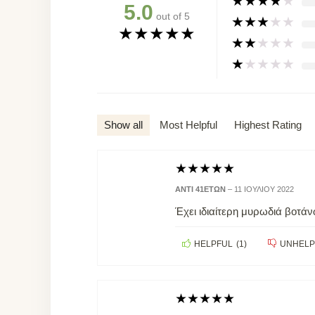
★
★
★
★
★
5.0
out of 5
★
★
★
★
★
★
★
★
★
★
★
★
★
★
★
★
★
★
★
★
Show all
Most Helpful
Highest Rating
★
★
★
★
★
ANTI 41ΕΤΏΝ
–
11 ΙΟΥΛΊΟΥ 2022
Έχει ιδιαίτερη μυρωδιά βοτάν
HELPFUL
(
1
)
UNHELP
★
★
★
★
★