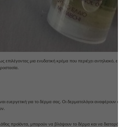
πως
επιλέγοντας μια ενυδατική κρέμα που περιέχει αντηλιακό, είναι
ροστασία.
 είναι ευεργετική για το δέρμα σας. Οι δερματολόγοι αναφέρουν ό
ων.
λάθος προϊόντα, μπορούν να βλάψουν το δέρμα και να διαταράξουν 