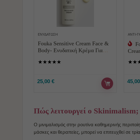
ΕΝΥΔΆΤΩΣΗ
ΑΝΤΙ-Γ
Fouka Sensitive Cream Face &
F
Body- Ενυδατική Κρέμα Για
Crea
Ευαίσθητες Επιδερμίδες Με
με Ε
★
★
★
★
★
★
★
βιολογικό εκχύλισμα
Καλέντουλας, Χαμομηλιού και
Αλόης 100ml
25,00
€
45,0
Πώς λειτουργεί ο Skinimalism;
Ο μινιμαλισμός στην ρουτίνα καθημερινής περιποίη
μάσκες και θεραπείες, μπορεί να επιτευχθε
ί σε τρ