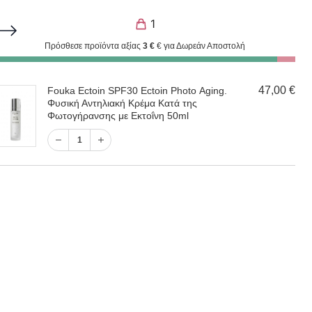
ΣΤΟΛΕΣ. ΣΑΣ ΕΥΧΑΡΙΣΤΟΥΜΕ ΓΙΑ ΤΗΝ ΥΠΟΜΟΝΗ ΣΑΣ.
1
Πρόσθεσε προϊόντα αξίας
3
€
€ για Δωρεάν Αποστολή
1
47,00
€
Fouka Ectoin SPF30 Ectoin Photo Αging.
ικών
Φυσική Αντηλιακή Κρέμα Κατά της
Είσοδος / Εγγραφή
Φωτογήρανσης με Eκτοΐνη 50ml
1