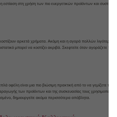
η εστίαση στη χρήση των πιο ευεργετικών προϊόντων και συστατικών
κοστίζουν αρκετά χρήματα. Ακόμη και η αγορά πολλών λιγότερο ακ
στατικό μπορεί να κοστίζει ακριβά. Σκεφτείτε όταν αγοράζετε πο
 οφέλη είναι μια πιο βιώσιμη πρακτική από το να γεμίζετε τα ρά
παραγωγής των προϊόντων και της συσκευασίας τους χρησιμοποιεί π
ηθισμένο, δημιουργείτε ακόμα περισσότερα απόβλητα.