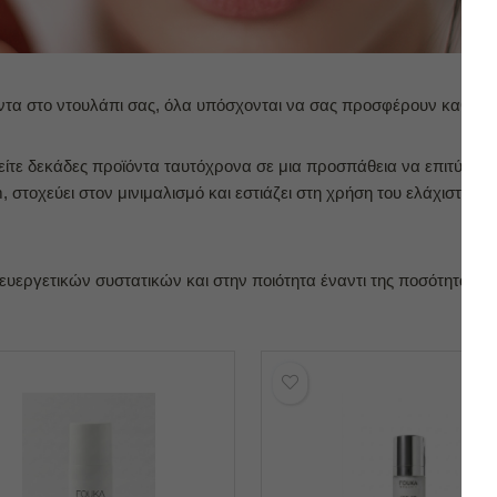
ντα στο ντουλάπι σας, όλα υπόσχονται να σας προσφέρουν καθαρ
ίτε δεκάδες προϊόντα ταυτόχρονα σε μια προσπάθεια να επιτύχετε τ
sm, στοχεύει στον μινιμαλισμό και εστιάζει στη χρήση του ελάχιστου
ευεργετικών συστατικών και στην ποιότητα έναντι της ποσότητας.