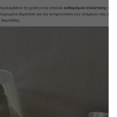
α περιλαμβάνει τη χρήση ενός απαλού
καθαρισμού απολέπισης
που π
στοχευμένη θεραπεία για την αντιμετώπιση των ατομικών σας αναγ
ης θαμπάδας.