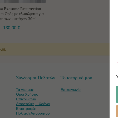
a Exosome Resurrection
um Ορός με εξωσώματα για
ση των κυττάρων 30ml
130,00
€
όμη.
Έ
Σύνδεσμοι Πελατών
Το ιστορικό μου
Τα νέα μας
Επικοινωνία
Όροι Χρήσης
Επικοινωνία
Αποστολές – Χρόνοι
Επιστροφές
Πολιτική Απορρήτου