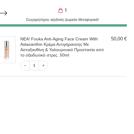
ΣΤΟΛΕΣ. ΣΑΣ ΕΥΧΑΡΙΣΤΟΥΜΕ ΓΙΑ ΤΗΝ ΥΠΟΜΟΝΗ ΣΑΣ.
1
Συγχαρητήρια, κέρδισες Δωρεάν Μεταφορικά!
1
50,00
€
NEA! Fouka Anti-Aging Face Cream With
ικών
Astaxanthin Κρέμα Αντιγήρανσης Με
Είσοδος / Εγγραφή
Ασταξανθίνη & Υαλουρονικό Προστασία από
το οξειδωτικό στρες. 50ml
1
Filter by price
1
Ελάχιστη
Μέγιστη
Φιλτράρισμα
Τιμή:
20 €
—
130 €
τιμή
τιμή