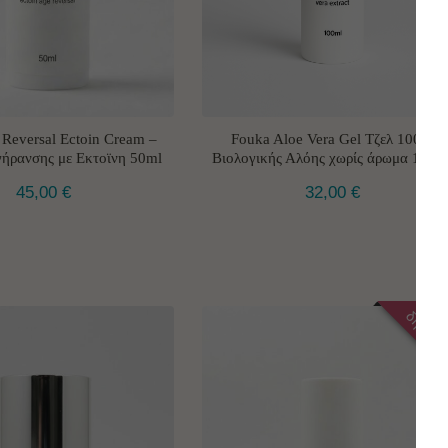
Reversal Ectoin Cream –
Fouka Aloe Vera Gel Τζελ 100%
γήρανσης με Εκτοϊνη 50ml
Βιολογικής Αλόης χωρίς άρωμα 100m
45,00
€
32,00
€
δημοφιλ