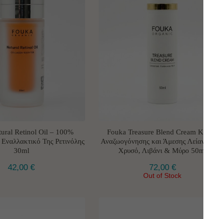
ural Retinol Oil – 100%
Fouka Treasure Blend Cream Κρέμα
 Εναλλακτικό Της Ρετινόλης
Αναζωογόνησης και Άμεσης Λείανσης 
30ml
Χρυσό, Λιβάνι & Μύρο 50ml
42,00
€
72,00
€
Out of Stock