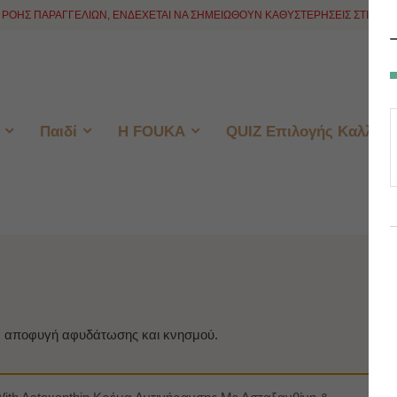
ΡΟΗΣ ΠΑΡΑΓΓΕΛΙΩΝ, ΕΝΔΕΧΕΤΑΙ ΝΑ ΣΗΜΕΙΩΘΟΥΝ ΚΑΘΥΣΤΕΡΗΣΕΙΣ ΣΤΙΣ ΑΠΟ
Παιδί
H FOUKA
QUIZ Επιλογής Καλλυντ
α αποφυγή αφυδάτωσης και κνησμού.