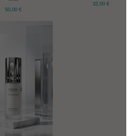
32,00
€
50,00
€