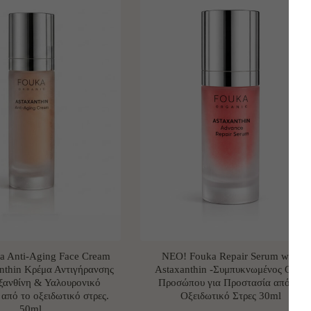
a Anti-Aging Face Cream
ΝΕO! Fouka Repair Serum with
nthin Κρέμα Αντιγήρανσης
Astaxanthin -Συμπυκνωμένος Ορός
ξανθίνη & Υαλουρονικό
Προσώπου για Προστασία από το
από το οξειδωτικό στρες.
Οξειδωτικό Στρες 30ml
50ml