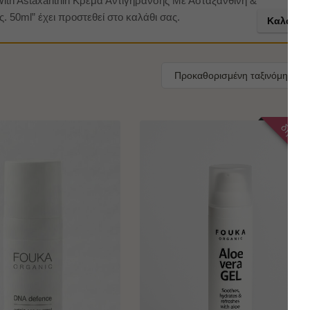
With Astaxanthin Κρέμα Αντιγήρανσης Με Ασταξανθίνη &
. 50ml” έχει προστεθεί στο καλάθι σας.
Καλάθι
Προκαθορισμένη ταξινόμηση
δημοφιλ