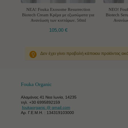
ΝΕΑ! Fouka Exosome Resurrection
ΝΕΟ! Fouk
Biotech Cream Κρέμα με εξωσώματα για
Biotech Ser
Ανανέωση των κυττάρων. 50ml
Ανανέω
105,00
€
Δεν έχει γίνει προβολή κάποιου προϊόντος ακ
Fouka Organic
Αλαμάνας 41 Νεα Ιωνία, 14235
τηλ. +30 6995892159
foukaorganic @ gmail.com
Αρ. Γ.Ε.Μ.Η. : 134319103000