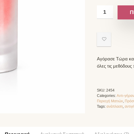
Π
Αγόρασε Τώρα και
όλες τις μεθόδους
SKU:
2454
Categories:
Αντι-γήραν
Περιοχή Ματιών
,
Πρόσ
Tags:
ανάπλαση
,
αντιγ