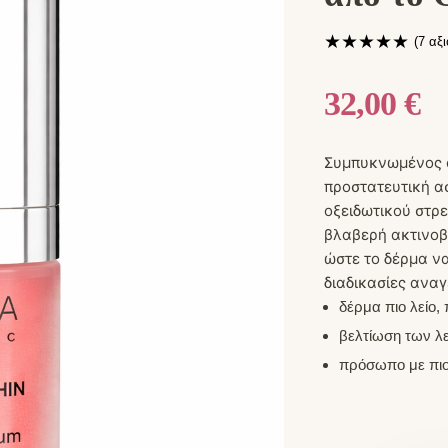
★
★
★
★
★
(
7
αξι
32,00
€
Συμπυκνωμένος ο
προστατευτική ασ
οξειδωτικού στρε
βλαβερή ακτινοβ
ώστε το δέρμα να
διαδικασίες αναγ
δέρμα πιο λείο,
βελτίωση των λ
πρόσωπο με πιο