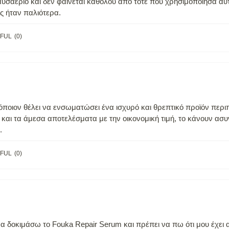
υσαέριο και δεν φαίνεται καθόλου από τότε που χρησιμοποίησα αυτό
ς ήταν παλιότερα.
FUL
(
0
)
όποιον θέλει να ενσωματώσει ένα ισχυρό και θρεπτικό προϊόν περι
 και τα άμεσα αποτελέσματα με την οικονομική τιμή, το κάνουν ασ
.
FUL
(
0
)
να δοκιμάσω το Fouka Repair Serum και πρέπει να πω ότι μου έχει