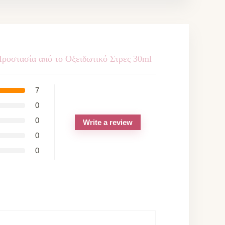
ροστασία από το Οξειδωτικό Στρες 30ml
7
0
0
Write a review
0
0