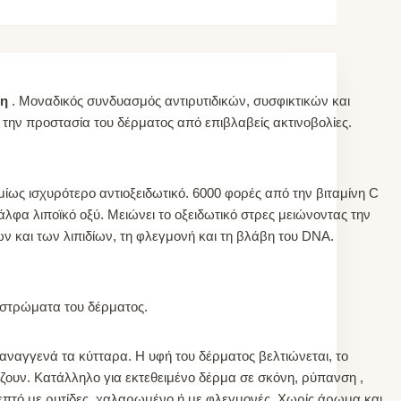
όη
. Μοναδικός συνδυασμός αντιρυτιδικών, συσφικτικών και
την προστασία του δέρματος από επιβλαβείς ακτινοβολίες.
μίως ισχυρότερο αντιοξειδωτικό. 6000 φορές από την βιταμίνη C
φα λιποϊκό οξύ. Μειώνει το οξειδωτικό στρες μειώνοντας την
 και των λιπιδίων, τη φλεγμονή και τη βλάβη του DNA.
 στρώματα του δέρματος.
ναγγενά τα κύτταρα. Η υφή του δέρματος βελτιώνεται, το
ίζουν. Κατάλληλο για εκτεθειμένο δέρμα σε σκόνη, ρύπανση ,
λεπτό με ρυτίδες, χαλαρωμένο ή με φλεγμονές. Χωρίς άρωμα και