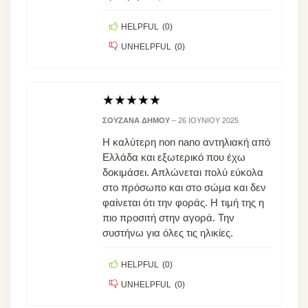
HELPFUL
(
0
)
UNHELPFUL
(
0
)
★
★
★
★
★
ΣΟΥΖΆΝΑ ΔΉΜΟΥ
–
26 ΙΟΥΝΊΟΥ 2025
Η καλύτερη non nano αντηλιακή από
Ελλάδα και εξωτερικό που έχω
δοκιμάσει. Απλώνεται πολύ εύκολα
στο πρόσωπο και στο σώμα και δεν
φαίνεται ότι την φοράς. Η τιμή της η
πιο προσιτή στην αγορά. Την
συστήνω για όλες τις ηλικίες.
HELPFUL
(
0
)
UNHELPFUL
(
0
)