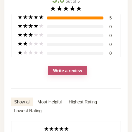
out of 5
★
★
★
★
★
★
★
★
★
★
5
★
★
★
★
★
0
★
★
★
★
★
0
★
★
★
★
★
0
★
★
★
★
★
0
Write a review
Show all
Most Helpful
Highest Rating
Lowest Rating
★
★
★
★
★