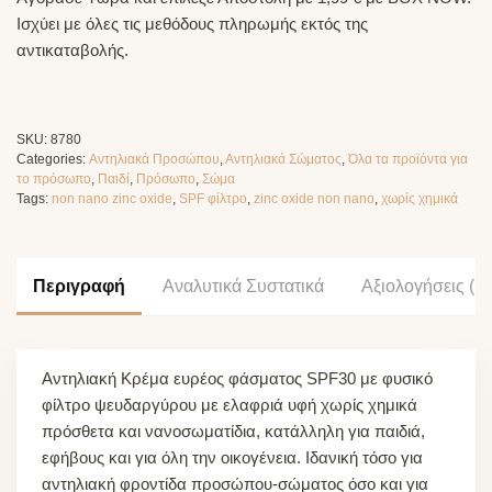
Ισχύει με όλες τις μεθόδους πληρωμής εκτός της
αντικαταβολής.
SKU:
8780
Categories:
Αντηλιακά Προσώπου
,
Αντηλιακά Σώματος
,
Όλα τα προϊόντα για
το πρόσωπο
,
Παιδί
,
Πρόσωπο
,
Σώμα
Tags:
non nano zinc oxide
,
SPF φίλτρο
,
zinc oxide non nano
,
χωρίς χημικά
Περιγραφή
Αναλυτικά Συστατικά
Αξιολογήσεις (5)
Αντηλιακή Κρέμα ευρέος φάσματος SPF30 με φυσικό
φίλτρο ψευδαργύρου με ελαφριά υφή χωρίς χημικά
πρόσθετα και νανοσωματίδια, κατάλληλη για παιδιά,
εφήβους και για όλη την οικογένεια. Ιδανική τόσο για
αντηλιακή φροντίδα προσώπου-σώματος όσο και για