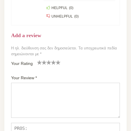
HELPFUL
(
0
)
UNHELPFUL
(
0
)
Add a review
Η ηλ. διεύθυνση σας δεν δημοσιεύεται.
Τα υποχρεωτικά πεδία
σημειώνονται με
*
Your Rating
1
2
3 από
4 από 5
5 από 5
α
από
5
αστέρια
αστέρια
Your Review
*
π
5
αστέρι
ό
αστέ
α
5
ρια
α
στ
έρ
ια