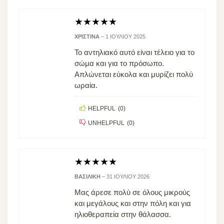
★
★
★
★
★
ΧΡΙΣΤΊΝΑ
–
1 ΙΟΥΛΊΟΥ 2025
Το αντηλιακό αυτό είναι τέλειο για το
σώμα και για το πρόσωπo.
Απλώνεται εύκολα και μυρίζει πολύ
ωραία.
HELPFUL
(
0
)
UNHELPFUL
(
0
)
★
★
★
★
★
ΒΑΣΙΛΙΚΉ
–
31 ΙΟΥΛΊΟΥ 2026
Μας άρεσε πολύ σε όλους μικρούς
και μεγάλους και στην πόλη και για
ηλιοθεραπεία στην θάλασσα.