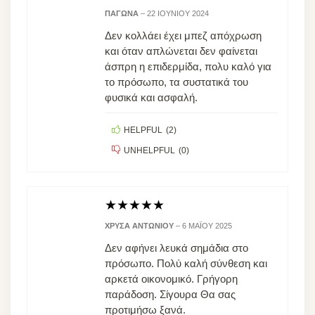
ΠΑΓΏΝΑ
–
22 ΙΟΥΝΊΟΥ 2024
Δεν κολλάει έχει μπεζ απόχρωση
και όταν απλώνεται δεν φαίνεται
άσπρη η επιδερμίδα, πολυ καλό για
το πρόσωπο, τα συστατικά του
φυσικά και ασφαλή.
HELPFUL
(
2
)
UNHELPFUL
(
0
)
★
★
★
★
★
ΧΡΎΣΑ ΑΝΤΩΝΊΟΥ
–
6 ΜΑΪ́ΟΥ 2025
Δεν αφήνει λευκά σημάδια στο
πρόσωπο. Πολύ καλή σύνθεση και
αρκετά οικονομικό. Γρήγορη
παράδοση. Σίγουρα Θα σας
προτιμήσω ξανά.