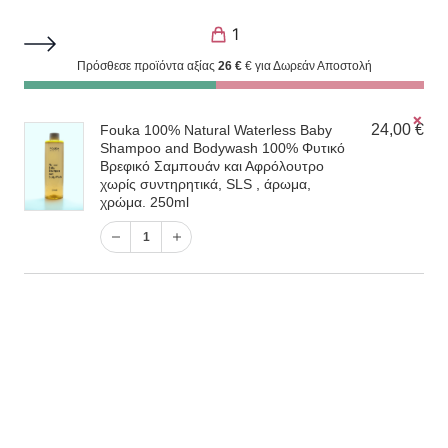
1
Πρόσθεσε προϊόντα αξίας
26
€
€ για Δωρεάν Αποστολή
Αφρόλουτρα
χιστη
ιστη
✗
1
24,00
€
Fouka 100% Natural Waterless Baby
ή
ή
Shampoo and Bodywash 100% Φυτικό
Βρεφικό Σαμπουάν και Αφρόλουτρο
Filter
Το προϊόν “Fouka 100% Natural Waterless
χωρίς συντηρητικά, SLS , άρωμα,
χρώμα. 250ml
Baby Shampoo and Bodywash 100% Φυτικό
Βρεφικό Σαμπουάν και Αφρόλουτρο χωρίς
1
συντηρητικά, SLS , άρωμα, χρώμα. 250ml” έχει
προστεθεί στο καλάθι σας.
Καλάθι
1
Προβάλλονται όλα - 7 αποτελέσματα
Προκαθορισμένη ταξινόμηση