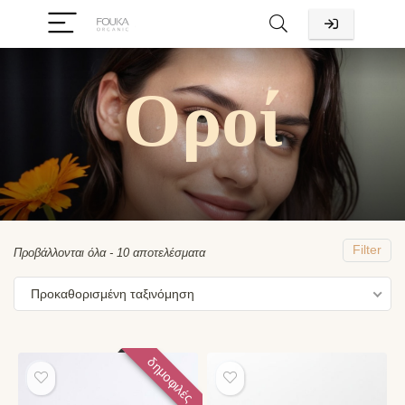
Οροί
χιστη
ιστη
ή
ή
Filter
Προβάλλονται όλα - 10 αποτελέσματα
Προκαθορισμένη ταξινόμηση
δημοφιλές