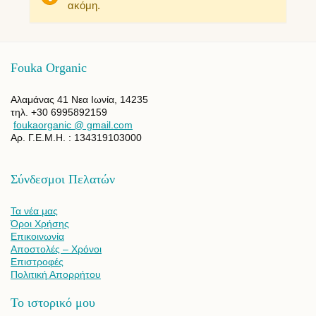
ακόμη.
Fouka Organic
Αλαμάνας 41 Νεα Ιωνία, 14235
τηλ. +30 6995892159
foukaorganic @ gmail.com
Αρ. Γ.Ε.Μ.Η. : 134319103000
Σύνδεσμοι Πελατών
Τα νέα μας
Όροι Χρήσης
Επικοινωνία
Αποστολές – Χρόνοι
Επιστροφές
Πολιτική Απορρήτου
Το ιστορικό μου