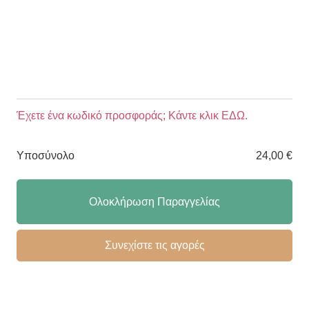
Αλαμάνας 41 Νεα Ιωνία, 14235
τηλ. +30 6995892159
foukaorganic @ gmail.com
Αρ. Γ.Ε.Μ.Η. : 134319103000
Σύνδεσμοι Πελατών
Έχετε ένα κωδικό προσφοράς; Κάντε κλικ ΕΔΩ.
Τα νέα μας
Όροι Χρήσης
Επικοινωνία
Υποσύνολο
24,00
€
Αποστολές – Χρόνοι
Επιστροφές
Πολιτική Απορρήτου
Ολοκλήρωση Παραγγελίας
Το ιστορικό μου
Συνεχίστε τις αγορές
Επικοινωνία