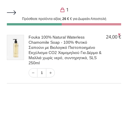
1
Πρόσθεσε προϊόντα αξίας
26
€
€ για Δωρεάν Αποστολή
Καθαρισμός
χιστη
ιστη
✗
1
24,00
€
Fouka 100% Natural Waterless
ή
ή
Chamomile Soap - 100% Φυτικό
Σαπούνι με Βιολογικό Πιστοποιημένο
Filter
Το προϊόν “Fouka 100% Natural Waterless
Εκχύλισμα CO2 Χαμομηλιού Για Δέρμα &
Μαλλιά χωρίς νερό, συντηρητικά, SLS
Chamomile Soap – 100% Φυτικό Σαπούνι με
250ml
Βιολογικό Πιστοποιημένο Εκχύλισμα CO2
1
Χαμομηλιού Για Δέρμα & Μαλλιά χωρίς νερό,
1
συντηρητικά, SLS 250ml” έχει προστεθεί στο καλάθι
σας.
Καλάθι
Προβάλλονται όλα - 3 αποτελέσματα
Προκαθορισμένη ταξινόμηση