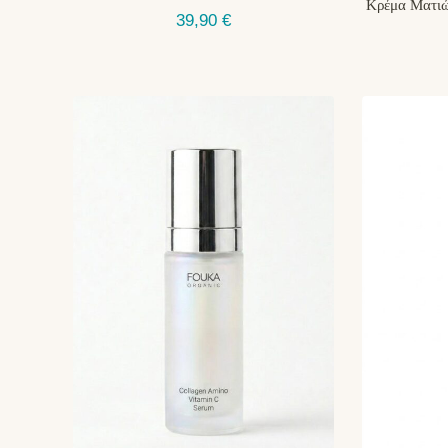
Κρέμα Ματιώ
39,90
€