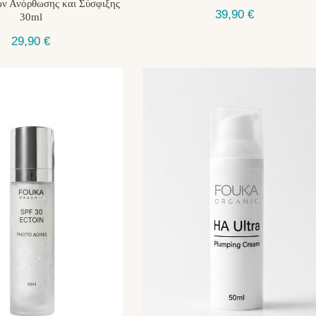
ν Ανόρθωσης και Σύσφιξης
39,90
€
30ml
29,90
€