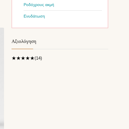
Ροδόχρους ακμή
Ενυδάτωση
Αξιολόγηση
★
★
★
★
★
(14)