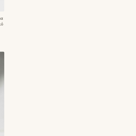
μα
κό