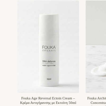
Fouka Age Reversal Ectoin Cream –
Fouka Archit
Κρέμα Αντιγήρανσης με Εκτοϊνη 50ml
Concentr