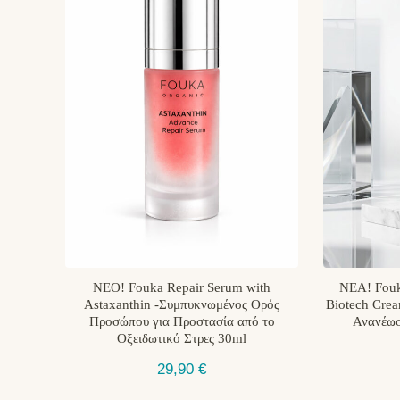
ΝΕO! Fouka Repair Serum with
ΝΕΑ! Fouk
Astaxanthin -Συμπυκνωμένος Ορός
Biotech Cre
Προσώπου για Προστασία από το
Ανανέωσ
Οξειδωτικό Στρες 30ml
29,90
€