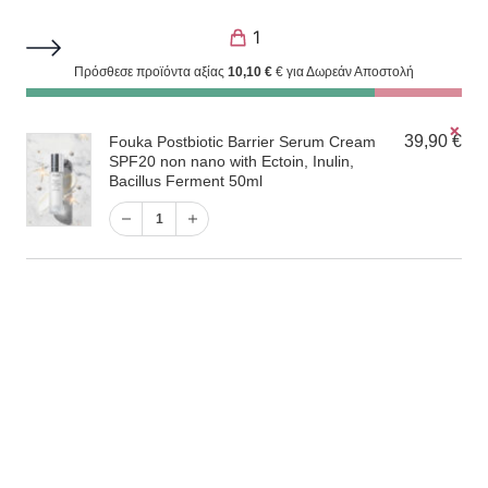
1
Πρόσθεσε προϊόντα αξίας
10,10
€
€ για Δωρεάν Αποστολή
Ακμή-Ανοιχτοί Πόροι
χιστη
ιστη
✗
1
39,90
€
Fouka Postbiotic Barrier Serum Cream
ή
ή
SPF20 non nano with Ectoin, Inulin,
Bacillus Ferment 50ml
Filter
Το προϊόν “Fouka Postbiotic Barrier Serum
1
Cream SPF20 non nano with Ectoin, Inulin, Bacillus
Ferment 50ml” έχει προστεθεί στο καλάθι σας.
Καλάθι
1
Προβάλλονται όλα - 7 αποτελέσματα
Προκαθορισμένη ταξινόμηση