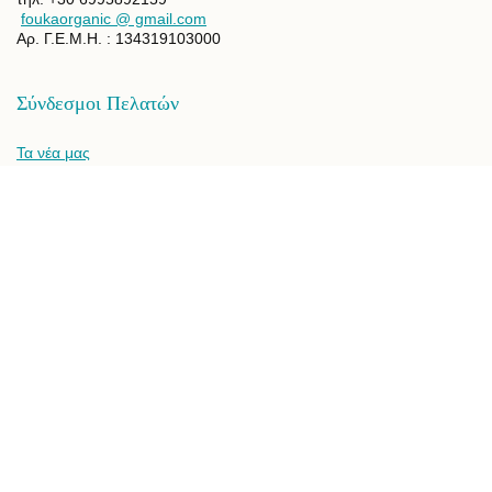
foukaorganic @ gmail.com
Αρ. Γ.Ε.Μ.Η. : 134319103000
Σύνδεσμοι Πελατών
Τα νέα μας
Όροι Χρήσης
Επικοινωνία
Αποστολές – Χρόνοι
Επιστροφές
Πολιτική Απορρήτου
Το ιστορικό μου
Επικοινωνία