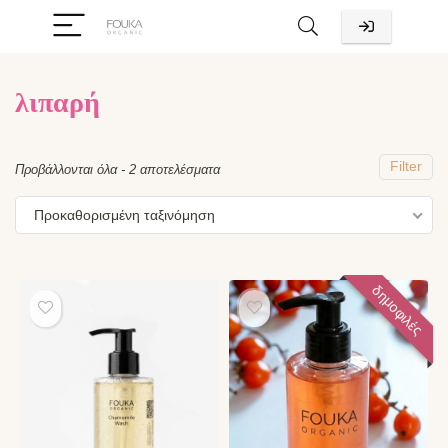
λιπαρή
χιστη
ιστη
ή
ή
Filter
Προβάλλονται όλα - 2 αποτελέσματα
Προκαθορισμένη ταξινόμηση
δημοφιλές