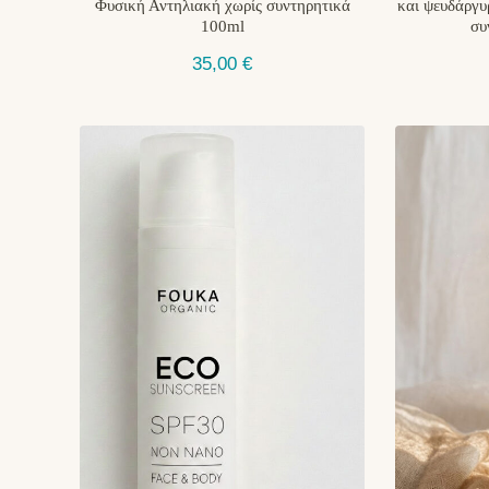
Φυσική Αντηλιακή χωρίς συντηρητικά
και ψευδάργυ
100ml
συ
35,00
€