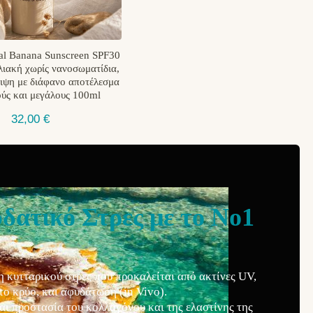
al Banana Sunscreen SPF30
ιακή χωρίς νανοσωματίδια,
ιψη με διάφανο αποτέλεσμα
ούς και μεγάλους 100ml
32,00
€
δατικό Στρες με το Νο1
 κυτταρικού στρες που προκαλείται από ακτίνες UV,
το κρύο, και αφυδάτωση (in Vivo).
αι προστασία του κολλαγόνου και της ελαστίνης της