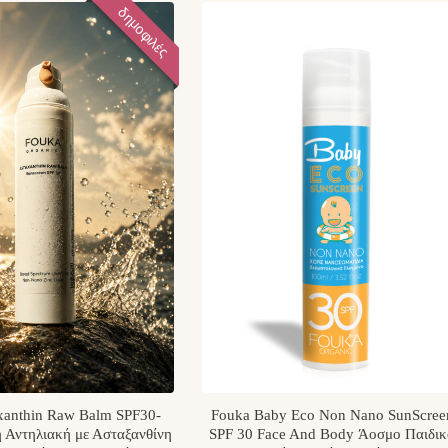
δημοφιλές
xanthin Raw Balm SPF30-
Fouka Baby Eco Non Nano SunScree
 Αντηλιακή με Ασταξανθίνη
SPF 30 Face And Body Άοσμο Παιδι