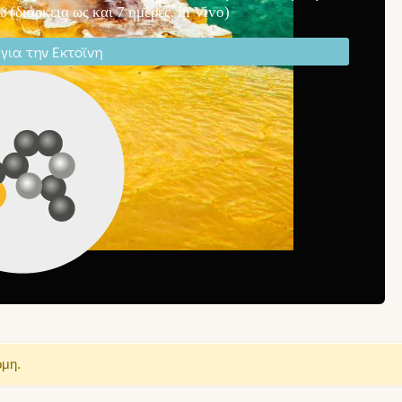
 (διάρκεια ως και 7 ημέρες, in Vivo)
για την Εκτοϊνη
όμη.