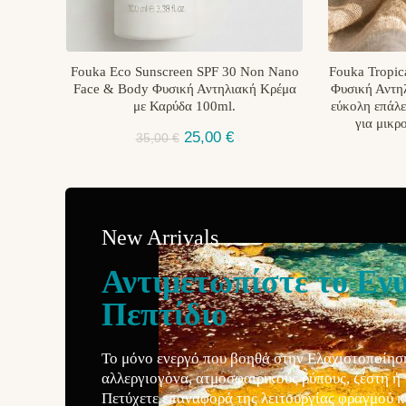
Fouka Eco Sunscreen SPF 30 Non Nano
Fouka Tropic
Face & Body Φυσική Αντηλιακή Κρέμα
Φυσική Αντηλ
με Καρύδα 100ml.
εύκολη επάλε
για μικρ
25,00
€
35,00
€
New Arrivals
Αντιμετωπίστε το Ενυ
Πεπτίδιο
Το μόνο ενεργό που βοηθά στην Ελαχιστοποίηση
αλλεργιογόνα, ατμοσφαιρικούς ρύπους, ζέστη ή 
Πετύχετε επαναφορά της λειτουργίας φραγμού κ