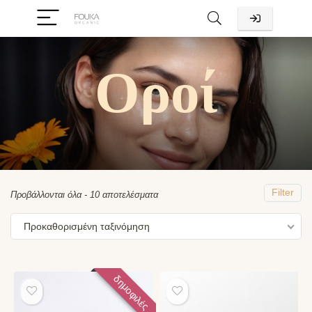
Οροί
χιστη
ιστη
ή
ή
Filter
Προβάλλονται όλα - 10 αποτελέσματα
Προκαθορισμένη ταξινόμηση
δημοφιλές