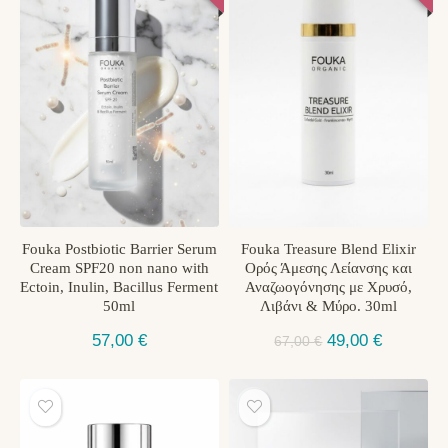
Fouka Postbiotic Barrier Serum
Fouka Treasure Blend Elixir
Cream SPF20 non nano with
Ορός Άμεσης Λείανσης και
Ectoin, Inulin, Bacillus Ferment
Αναζωογόνησης με Χρυσό,
50ml
Λιβάνι & Μύρο. 30ml
Original
Η
57,00
€
49,00
€
67,00
€
price
τρέχουσ
was:
τιμή
67,00 €.
είναι:
49,00 €.