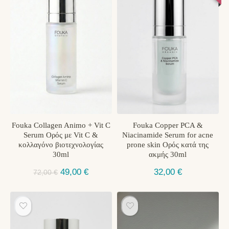
Fouka Collagen Animo + Vit C
Fouka Copper PCA &
Serum Oρός με Vit C &
Niacinamide Serum for acne
κολλαγόνο βιοτεχνολογίας
prone skin Ορός κατά της
30ml
ακμής 30ml
Original
Η
49,00
€
32,00
€
72,00
€
price
τρέχουσα
was:
τιμή
72,00 €.
είναι:
49,00 €.