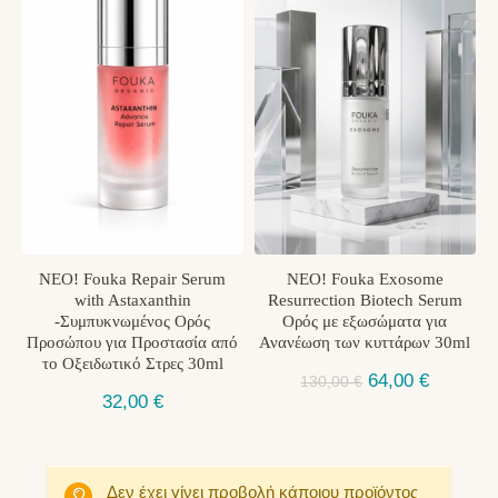
ΝΕO! Fouka Repair Serum
ΝΕΟ! Fouka Exosome
with Astaxanthin
Resurrection Biotech Serum
-Συμπυκνωμένος Ορός
Ορός με εξωσώματα για
Προσώπου για Προστασία από
Ανανέωση των κυττάρων 30ml
το Οξειδωτικό Στρες 30ml
Original
Η
64,00
€
130,00
€
32,00
€
price
τρέχου
was:
τιμή
130,00 €.
είναι:
64,00 €.
Δεν έχει γίνει προβολή κάποιου προϊόντος