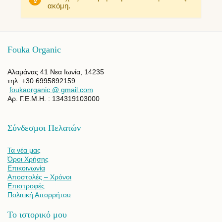
ακόμη.
Fouka Organic
Αλαμάνας 41 Νεα Ιωνία, 14235
τηλ. +30 6995892159
foukaorganic @ gmail.com
Αρ. Γ.Ε.Μ.Η. : 134319103000
Σύνδεσμοι Πελατών
Τα νέα μας
Όροι Χρήσης
Επικοινωνία
Αποστολές – Χρόνοι
Επιστροφές
Πολιτική Απορρήτου
Το ιστορικό μου