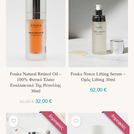
Fouka Natural Retinol Oil –
Fouka Notox Lifting Serum –
100% Φυτικό Έλαιο
Ορός Lifting 30ml
Εναλλακτικό Της Ρετινόλης
62,00
€
30ml
Original
Η
32,00
€
42,00
€
price
τρέχουσα
was:
τιμή
δημοφιλές
δημοφιλές
42,00 €.
είναι:
32,00 €.