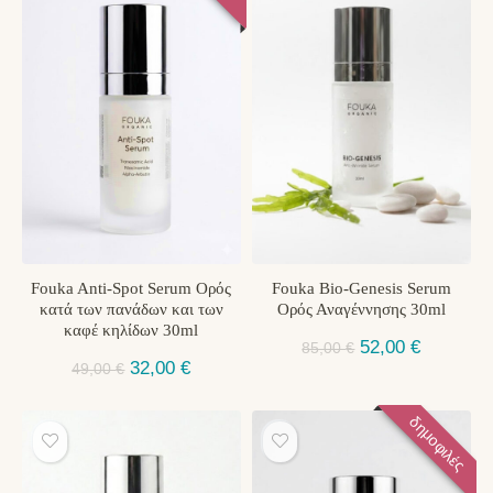
Fouka Anti-Spot Serum Ορός
Fouka Bio-Genesis Serum
κατά των πανάδων και των
Ορός Αναγέννησης 30ml
καφέ κηλίδων 30ml
Original
Η
52,00
€
85,00
€
Original
Η
32,00
€
price
τρέχουσ
49,00
€
price
τρέχουσα
was:
τιμή
was:
τιμή
85,00 €.
είναι:
δημοφιλές
49,00 €.
είναι:
52,00 €.
32,00 €.