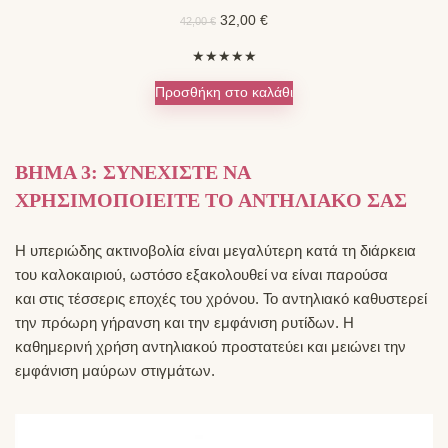
Original
Η
32,00
€
42,00
€
price
τρέχουσα
★
★
★
★
★
was:
τιμή
42,00 €.
είναι:
Προσθήκη στο καλάθι
32,00 €.
ΒΗΜΑ 3: ΣΥΝΕΧΙΣΤΕ ΝΑ
ΧΡΗΣΙΜΟΠΟΙΕΙΤΕ ΤΟ ΑΝΤΗΛΙΑΚΟ ΣΑΣ
Η υπεριώδης ακτινοβολία είναι μεγαλύτερη κατά τη διάρκεια
του καλοκαιριού, ωστόσο εξακολουθεί να είναι παρούσα
και στις τέσσερις εποχές του χρόνου. Το αντηλιακό καθυστερεί
την πρόωρη γήρανση και την εμφάνιση ρυτίδων. Η
καθημερινή χρήση αντηλιακού προστατεύει και μειώνει την
εμφάνιση μαύρων στιγμάτων.